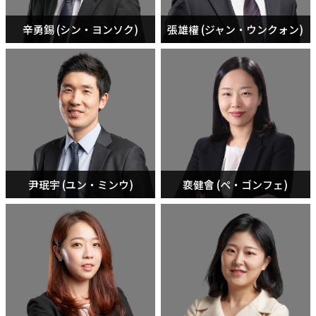
辛勇錫 (シン・ヨンソク)
張雄權 (ジャン・ウンクォン)
尹珉宇 (ユン・ミンウ)
裵健會 (ペ・ゴンフェ)