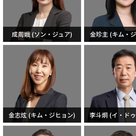
成周娥 (ソン・ジュア)
金珍主 (キム・ジ
金志炫 (キム・ジヒョン)
李斗炯 (イ・ドゥ