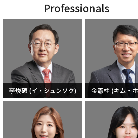
Professionals
李焌碩 (イ・ジュンソク)
金憲柱 (キム・ホ