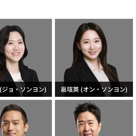
 (ジョ・ソンヨン)
邕瑄英 (オン・ソンヨン)