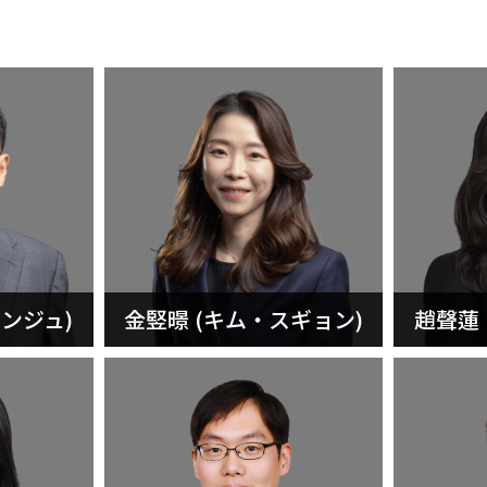
ンジュ)
金竪暻 (キム・スギョン)
趙聲蓮