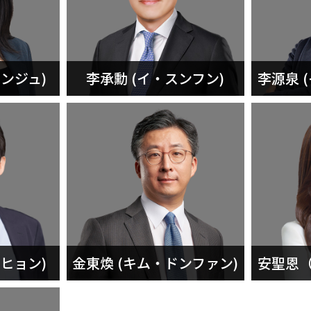
ンジュ)
李承勳 (イ・スンフン)
李源泉 
ヒョン)
金東煥 (キム・ドンファン)
安聖恩