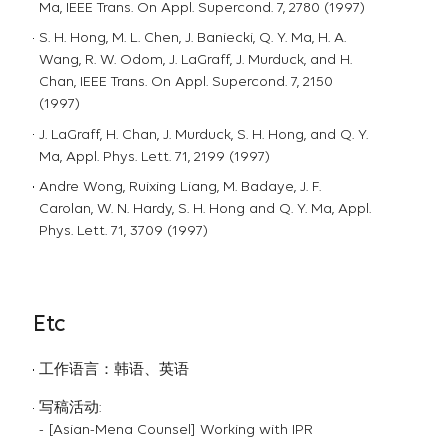
Ma, IEEE Trans. On Appl. Supercond. 7, 2780 (1997)
S. H. Hong, M. L. Chen, J. Baniecki, Q. Y. Ma, H. A.
Wang, R. W. Odom, J. LaGraff, J. Murduck, and H.
Chan, IEEE Trans. On Appl. Supercond. 7, 2150
(1997)
J. LaGraff, H. Chan, J. Murduck, S. H. Hong, and Q. Y.
Ma, Appl. Phys. Lett. 71, 2199 (1997)
Andre Wong, Ruixing Liang, M. Badaye, J. F.
Carolan, W. N. Hardy, S. H. Hong and Q. Y. Ma, Appl.
Phys. Lett. 71, 3709 (1997)
Etc
工作语言：韩语、英语
写稿活动:
- [Asian-Mena Counsel] Working with IPR