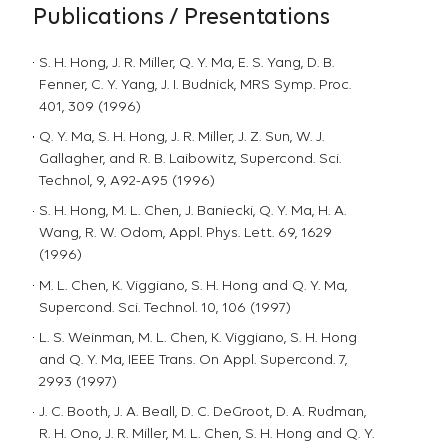
Publications / Presentations
S. H. Hong, J. R. Miller, Q. Y. Ma, E. S. Yang, D. B.
Fenner, C. Y. Yang, J. I. Budnick, MRS Symp. Proc.
401, 309 (1996)
Q. Y. Ma, S. H. Hong, J. R. Miller, J. Z. Sun, W. J.
Gallagher, and R. B. Laibowitz, Supercond. Sci.
Technol, 9, A92-A95 (1996)
S. H. Hong, M. L. Chen, J. Baniecki, Q. Y. Ma, H. A.
Wang, R. W. Odom, Appl. Phys. Lett. 69, 1629
(1996)
M. L. Chen, K. Viggiano, S. H. Hong and Q. Y. Ma,
Supercond. Sci. Technol. 10, 106 (1997)
L. S. Weinman, M. L. Chen, K. Viggiano, S. H. Hong
and Q. Y. Ma, IEEE Trans. On Appl. Supercond. 7,
2993 (1997)
J. C. Booth, J. A. Beall, D. C. DeGroot, D. A. Rudman,
R. H. Ono, J. R. Miller, M. L. Chen, S. H. Hong and Q. Y.