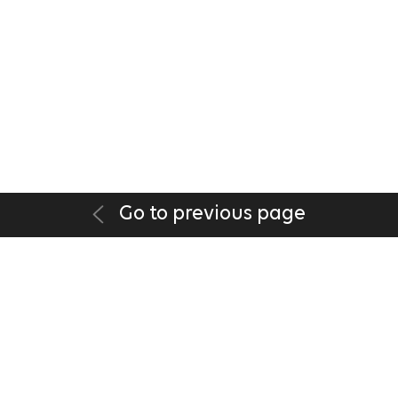
Go to previous page
DISCLAIMER
|
PRIVACY POLICY
|
PRIVACY POLICY(GDPR)
|