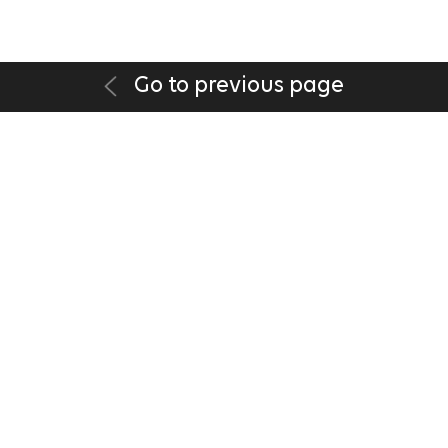
Go to previous page
DISCLAIMER
|
PRIVACY POLICY
|
PRIVACY POLICY(GDPR)
|
TEL +82-2-2279-3631
FAX +82-2-2273-4605
14F, POONGSAN BLDG., 23 CHUNGJEONG-RO SEODAEMUN-GU, SEOUL
03737, KOREA
COPYRIGHT 2026 LEE INTERNATIONAL. ALL RIGHTS RESERVED