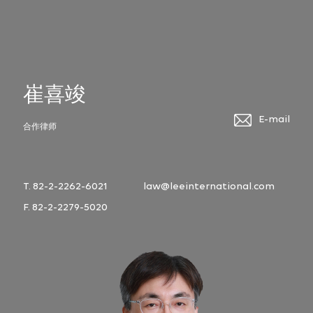
崔喜竣
E-mail
合作律师
T. 82-2-2262-6021
law@leeinternational.com
F. 82-2-2279-5020