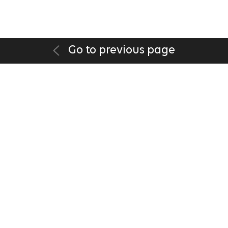
Go to previous page
DISCLAIMER
|
PRIVACY POLICY
|
PRIVACY POLICY(GDPR)
|
TEL +82-2-2279-3631
FAX +82-2-2273-4605
14F, POONGSAN BLDG., 23 CHUNGJEONG-RO SEODAEMUN-GU, SEOUL
03737, KOREA
COPYRIGHT 2026 LEE INTERNATIONAL. ALL RIGHTS RESERVED