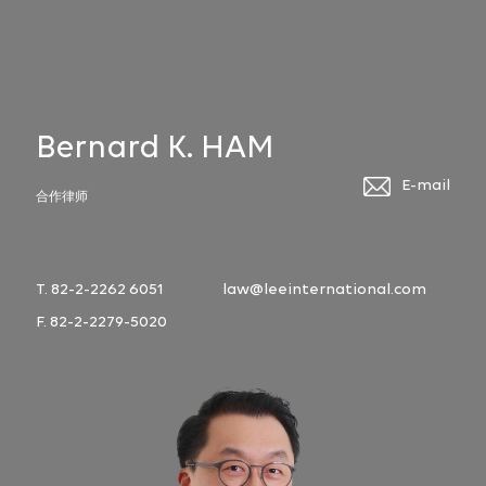
Bernard K. HAM
E-mail
合作律师
T. 82-2-2262 6051
law@leeinternational.com
F. 82-2-2279-5020