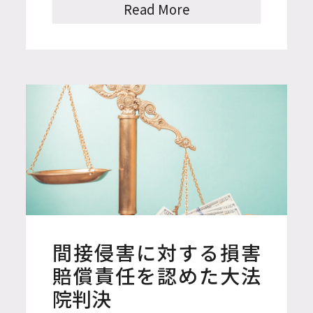
技術ロードマップ2024~2026（'2
Read More
4.02）によると、2024年のAIセ
キュリティ市場の規模は243億ド
ルと推定され、2027年には531億
ドルに達することが予測され
る。
間接侵害に対する損害
賠償責任を認めた大法
院判決