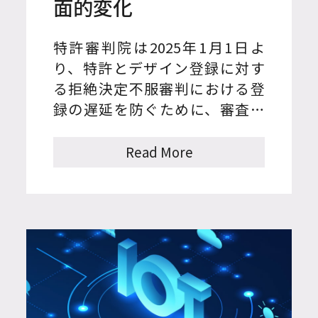
面的変化
特許審判院は2025年1月1日よ
り、特許とデザイン登録に対す
る拒絶決定不服審判における登
録の遅延を防ぐために、審査段
階で検討できなかった争点が残
っているか、新しい拒絶理由が
Read More
発見される等追加の審査が必要
な場合にのみ審査官に差し戻
し、そうでない場合には審判官
が審決から直ちに登録決定でき
るよう審判手続きを改善した。
これにより、出願人は特許やデ
ザインを1~2ヶ月早く登録を受け
られる効果があるものと期待さ