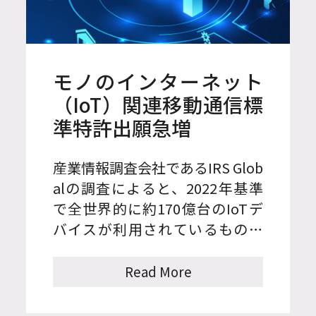
れる。
モノのインターネット
（IoT）関連移動通信標
準特許出願急増
産業情報調査会社であるIRS Glob
alの調査によると、2022年基準
で全世界的に約170億台のIoTデ
バイスが利用されているものと
推算され、2025年には220億台に
達することが予想される。これ
Read More
を市場規模に換算すると、5,548
億ドルに達する。これにより、Io