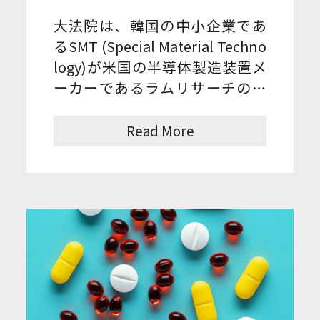
大法院は、韓国の中小企業であ
るSMT (Special Material Techno
logy)が米国の半導体製造装置メ
ーカーであるラムリサーチの特
許権を間接的に侵害した事実を
認め、損害賠償額として約34億
Read More
(234万米ドル)ウォンを支払うこ
とを命じた特許法院の判決（202
3ナ10204）を確定した（2024ダ
230695）。