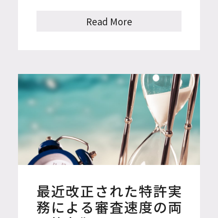
例として特許庁は、海外直接購
入を通した偽造商品の摘発と関
Read More
連し、関税庁と協力して2024年4
月から10月までに2,000件以上の
情報を提供し、5,000件以上の偽
造商品を摘発する成果を挙げ
た。このような成果にもとづき
特許庁は、2024年11月に関税庁
と業務協約(MOU)を締結し、偽
造商品の国内流入の遮断にさら
に積極的にアプローチしてい
る。
最近改正された特許実
務による審査速度の両