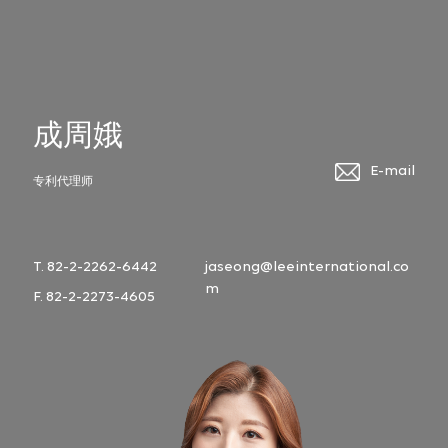
成周娥
E-mail
专利代理师
T. 82-2-2262-6442
jaseong@leeinternational.co
m
F. 82-2-2273-4605