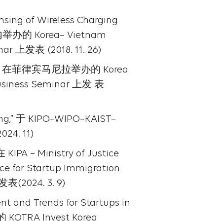
ensing of Wireless Charging
内举办的 Korea– Vietnam
nar 上发表 (2018. 11. 26)
sing,” 在菲律宾⻢尼拉举办的 Korea
Business Seminar 上发 表
sing,” 于 KIPO–WIPO–KAIST–
24. 11)
在 KIPA – Ministry of Justice
e for Startup Immigration
表(2024. 3. 9)
t and Trends for Startups in
OTRA Invest Korea