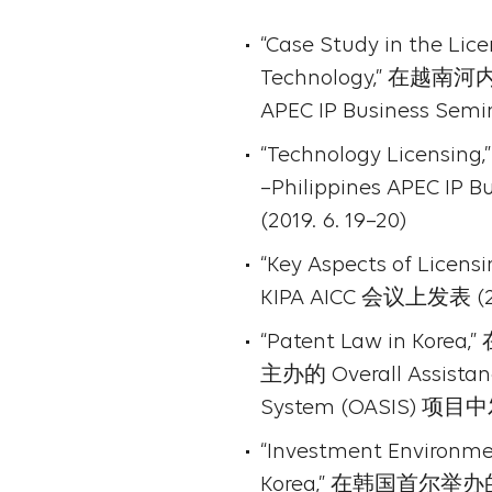
“Case Study in the Lic
Technology,” 在越南河
APEC IP Business Semi
“Technology Licen
–Philippines APEC IP 
(2019. 6. 19–20)
“Key Aspects of Licen
KIPA AICC 会议上发表 (20
“Patent Law in Korea,” 
主办的 Overall Assistanc
System (OASIS) 项目中发
“Investment Environmen
Korea,” 在韩国首尔举办的 K