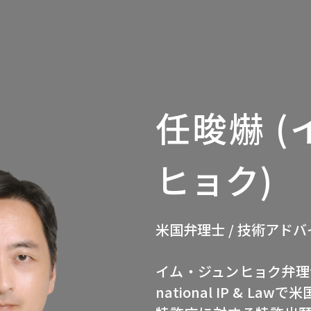
任晙爀 
ヒョク)
米国弁理士 / 技術アド
イム・ジュンヒョク弁理士は、
national IP & L