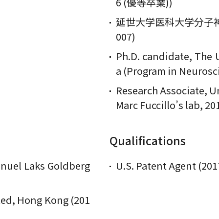
6 (優等卒業))
延世大学医科大学分子神経
007)
Ph.D. candidate, The U
a (Program in Neurosc
Research Associate, Un
Marc Fuccillo’s lab, 2
Qualifications
nuel Laks Goldberg
U.S. Patent Agent (201
ted, Hong Kong (201