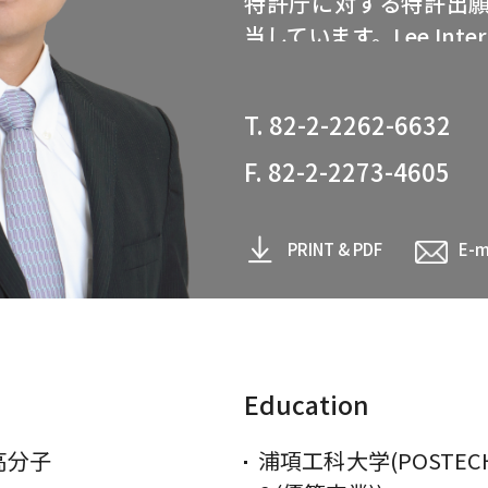
特許庁に対する特許出
当しています。Lee Intern
る前はMeagher Emanuel 
LP（米国）やEagle IP
T. 82-2-2262-6632
士として勤務し、個人
で、さまざまな国のクラ
F. 82-2-2273-4605
弁理士としてのキャリ
PRINT & PDF
E-m
ア大学、ブリティッシ
学、浦項工科大学で10
勤務していました。研
質の生化学的分析から経
の医療機器の応用に至
Education
カバーし、その研究成
高分子
表しています。
浦項工科大学(POSTECH)