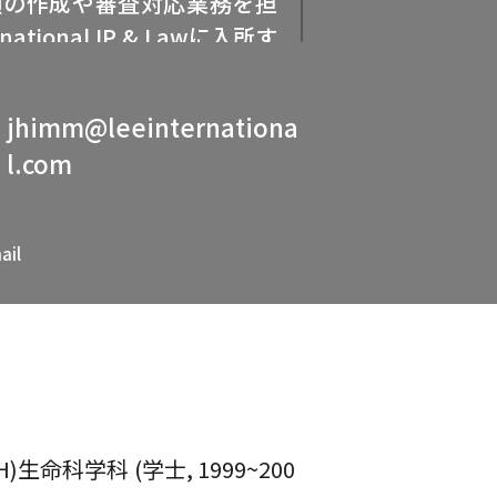
願の作成や審査対応業務を担
ational IP & Lawに入所す
Laks Goldberg & Liao, L
 Limited（香港）で米国弁理
jhimm@leeinternationa
発明家から大企業に至るま
l.com
イアントを代理しました。
アを築く前は、ペンシルベニ
ail
ュコロンビア大学、延世大
年以上にわたり科学者として
究分野は神経細胞のタンパク
頭蓋磁気刺激（TMS）など
るまで幅広い生物科学分野を
果を基に複数の科学論文を発
生命科学科 (学士, 1999~200