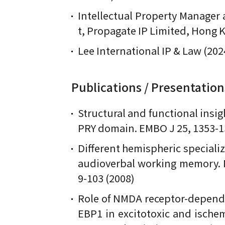
Intellectual Property Manager
t, Propagate IP Limited, Hong 
Lee International IP & Law (2
Publications / Presentation
Structural and functional insig
PRY domain. EMBO J 25, 1353-1
Different hemispheric specializ
audioverbal working memory. 
9-103 (2008)
Role of NMDA receptor-depende
EBP1 in excitotoxic and ischem