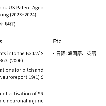
 and US Patent Agen
Kong (2023~2024)
024~現在)
s
Etc
hts into the B30.2/ S
言語: 韓国語、英語
363. (2006)
ations for pitch and
Neuroreport 19(1) 9
nt activation of SR
ic neuronal injurie