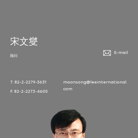
宋文燮
E-mail
顾问
T. 82-2-2279-3631
moonsong@leeinternational.
com
F. 82-2-2273-4605