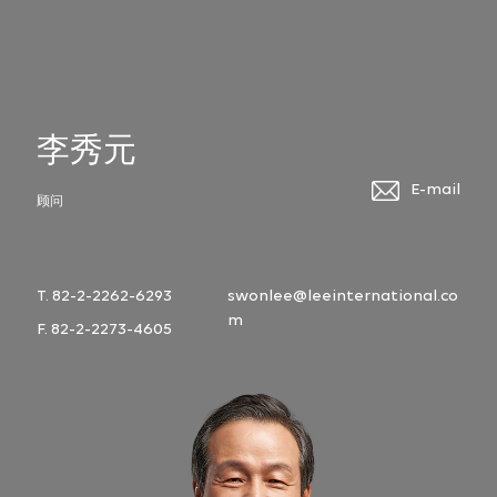
李秀元
E-mail
顾问
T. 82-2-2262-6293
swonlee@leeinternational.co
m
F. 82-2-2273-4605